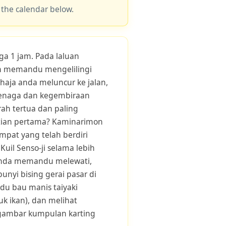
 the calendar below.
ga 1 jam. Pada laluan
an memandu mengelilingi
haja anda meluncur ke jalan,
enaga dan kegembiraan
rah tertua dan paling
ntian pertama? Kaminarimon
mpat yang telah berdiri
Kuil Senso-ji selama lebih
anda memandu melewati,
nyi bising gerai pasar di
du bau manis taiyaki
uk ikan), dan melihat
gambar kumpulan karting