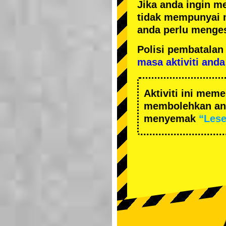
Jika anda ingin m
tidak mempunyai 
anda perlu menges
Polisi pembatal
masa aktiviti anda
Aktiviti ini me
membolehkan and
menyemak
“Les