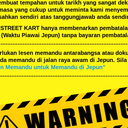
embuat tempahan untuk tarikh yang sangat de
masa yang cukup untuk meminta kami menyema
ahkan sendiri atas tanggungjawab anda sendir
an STREET KART hanya membenarkan pembatal
(Waktu Piawai Jepun) tanpa bayaran pembatal
merlukan lesen memandu antarabangsa atau dok
a memandu di jalan raya awam di Jepun. Sila 
en Memandu untuk Memandu di Jepun”