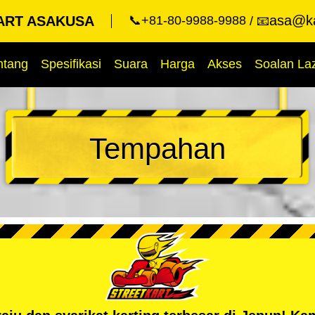
asa@ka
ART ASAKUSA
📞+81-80-9988-9988
📧
ntang
Spesifikasi
Suara
Harga
Akses
Soalan La
Tempahan