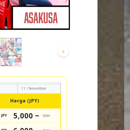
>
11 / November
Harga (JPY)
5,000 ~
JPY
/pax