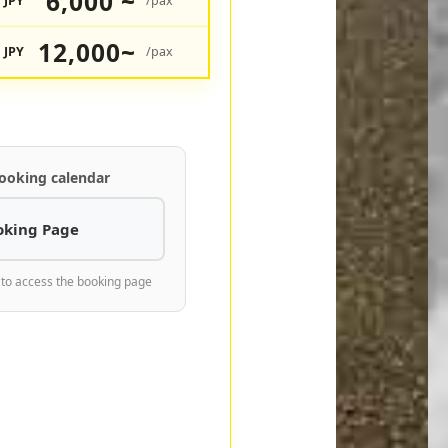
6,000 ~
JPY
/pax
12,000~
JPY
/pax
ooking calendar
oking Page
 to access the booking page