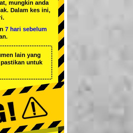
kat, mungkin anda
k. Dalam kes ini,
i.
an
7 hari sebelum
an.
umen lain yang
pastikan untuk