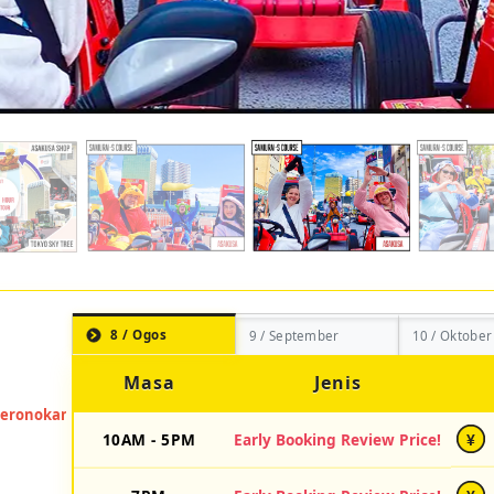
8 / Ogos
9 / September
10 / Oktober
Masa
Jenis
10AM - 5PM
Early Booking Review Price!
¥